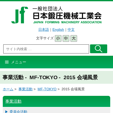
コ
ン
テ
ン
日本語
｜
English
｜
中文
ツ
へ
文字サイズ
ス
キ
ッ
メニュー
プ
事業活動 - MF-TOKYO - 2015 会場風景
ホーム
>
事業活動
>
MF-TOKYO
> 2015 会場風景
事業活動
委員会活動