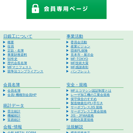
日鍛工について
事業活動
概要
委員会活動
役員
産業ビジョン
定款・名簿
団体PL保険
事業財務資料
見本市・展示会
50年史
MF-TOKYO
歴代会長名簿
MF技術大賞
MFマニフェスト
MF感謝表彰
競争法コンプライアンス
パンフレット
会員名簿
安全・規格
会員名簿
MFエコマシン認証制度とは
会員/ 機種別会員HP
レーザ加工機の工業会規格
保守保全のすすめ
製造物責任(PL)手引き
統計データ
サーボプレスJIS 規格
受注統計
サーボプレス工業会規格
機械統計
JIS・JFMA規格
貿易統計
自動化装置規格
会報･情報
法規解説
会報 METAL FORM
構造規格改正