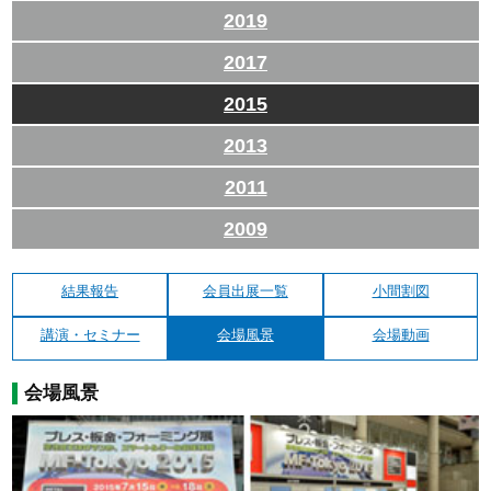
2019
2017
2015
2013
2011
2009
結果報告
会員出展一覧
小間割図
講演・セミナー
会場風景
会場動画
会場風景