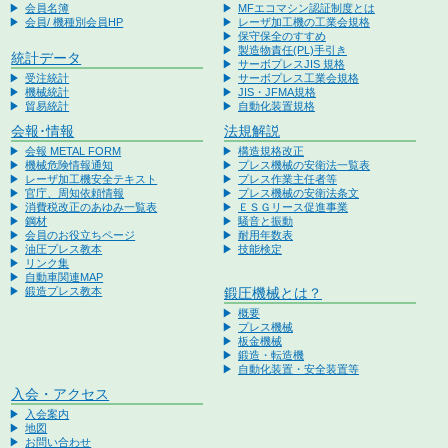
会員名簿
MFエコマシン認証制度とは
会員/ 機種別会員HP
レーザ加工機の工業会規格
保守保全のすすめ
製造物責任(PL)手引き
統計データ
サーボプレスJIS 規格
受注統計
サーボプレス工業会規格
機械統計
JIS・JFMA規格
貿易統計
自動化装置規格
会報･情報
法規解説
会報 METAL FORM
構造規格改正
機械危険情報通知
プレス機械の安衛法一覧表
レーザ加工機安全テキスト
プレス作業主任者等
官庁、周知依頼情報
プレス機械の安衛法条文
消費税改正のあゆみ一覧表
ＥＳＧリース促進事業
鋼材
騒音と振動
会員のお役立ちページ
耐用年数表
油圧プレス教本
技能検定
リンク集
自動車関連MAP
鍛造プレス教本
鍛圧機械とは？
概要
プレス機械
板金機械
鍛造・転造機
自動化装置・安全装置等
入会・アクセス
入会案内
地図
お問い合わせ