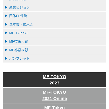
産業ビジョン
団体PL保険
見本市・展示会
MF-TOKYO
MF技術大賞
MF感謝表彰
パンフレット
MF-TOKYO
2023
MF-TOKYO
2021 Online
MF-Tokyo