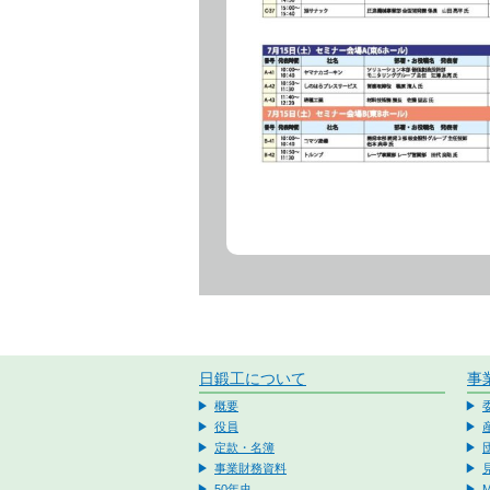
日鍛工について
事
概要
役員
定款・名簿
事業財務資料
50年史