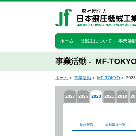
コ
ン
テ
ン
ツ
ホーム
日鍛工について
事業活
へ
ス
事業活動 - MF-TOKY
キ
ッ
プ
ホーム
>
事業活動
>
MF-TOKYO
> 20
2027
2025
2023
2021
2019
20
結果報告
会員出展一覧