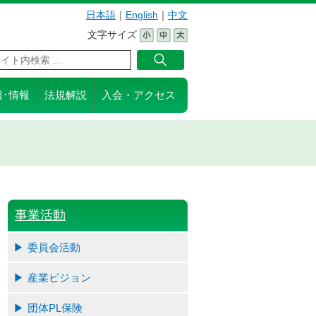
日本語
｜
English
｜
中文
文字サイズ
報･情報
法規解説
入会・アクセス
事業活動
委員会活動
産業ビジョン
団体PL保険