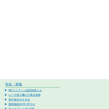
安全・規格
MFエコマシン認証制度とは
レーザ加工機の工業会規格
保守保全のすすめ
製造物責任(PL)手引き
サーボプレスJIS 規格