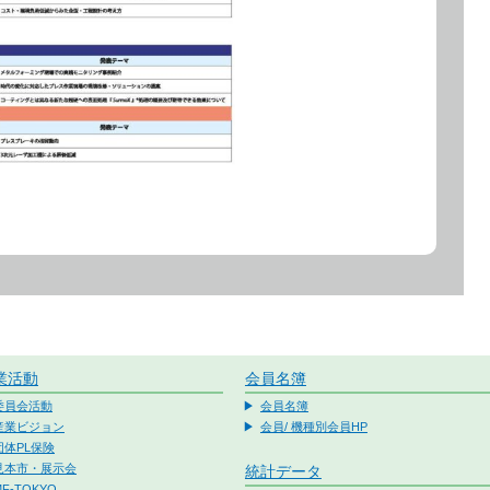
業活動
会員名簿
委員会活動
会員名簿
産業ビジョン
会員/ 機種別会員HP
団体PL保険
見本市・展示会
統計データ
MF-TOKYO