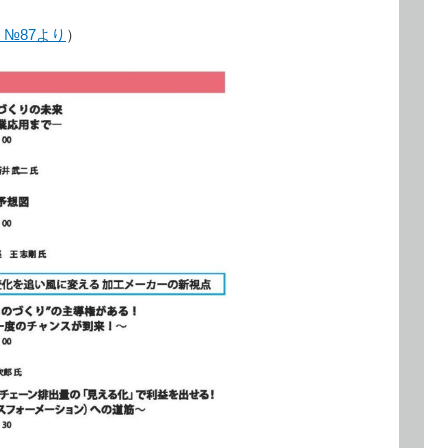
M №87より
）