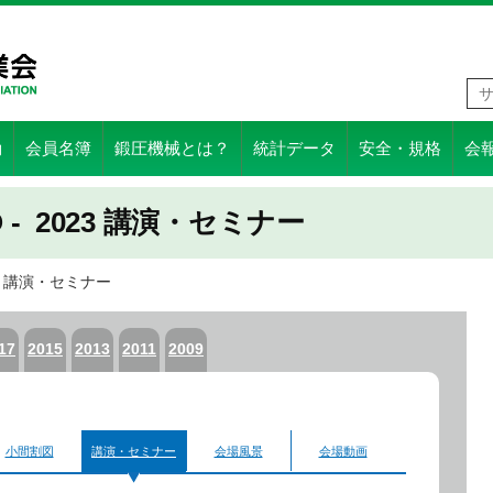
動
会員名簿
鍛圧機械とは？
統計データ
安全・規格
会
O - 2023 講演・セミナー
23 講演・セミナー
17
2015
2013
2011
2009
小間割図
講演・セミナー
会場風景
会場動画