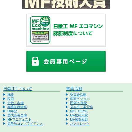
日鍛工について
事業活動
概要
委員会活動
役員
産業ビジョン
定款・名簿
団体PL保険
事業財務資料
見本市・展示会
50年史
MF-TOKYO
歴代会長名簿
MF技術大賞
MFマニフェスト
MF感謝表彰
競争法コンプライアンス
パンフレット