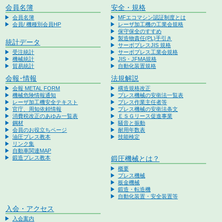
会員名簿
安全・規格
会員名簿
MFエコマシン認証制度とは
会員/ 機種別会員HP
レーザ加工機の工業会規格
保守保全のすすめ
製造物責任(PL)手引き
統計データ
サーボプレスJIS 規格
受注統計
サーボプレス工業会規格
機械統計
JIS・JFMA規格
貿易統計
自動化装置規格
会報･情報
法規解説
会報 METAL FORM
構造規格改正
機械危険情報通知
プレス機械の安衛法一覧表
レーザ加工機安全テキスト
プレス作業主任者等
官庁、周知依頼情報
プレス機械の安衛法条文
消費税改正のあゆみ一覧表
ＥＳＧリース促進事業
鋼材
騒音と振動
会員のお役立ちページ
耐用年数表
油圧プレス教本
技能検定
リンク集
自動車関連MAP
鍛造プレス教本
鍛圧機械とは？
概要
プレス機械
板金機械
鍛造・転造機
自動化装置・安全装置等
入会・アクセス
入会案内