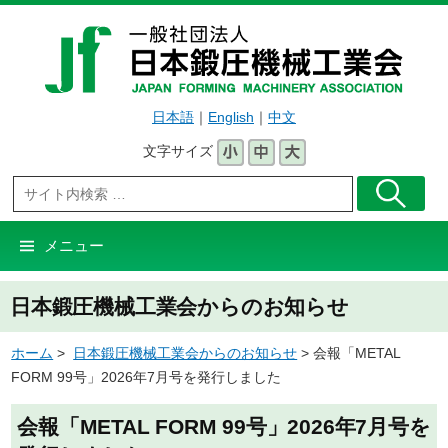
コ
ン
テ
ン
日本語
｜
English
｜
中文
ツ
へ
文字サイズ
ス
キ
ッ
メニュー
プ
日本鍛圧機械工業会からのお知らせ
ホーム
>
日本鍛圧機械工業会からのお知らせ
> 会報「METAL
FORM 99号」2026年7月号を発行しました
会報「METAL FORM 99号」2026年7月号を