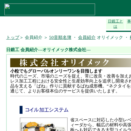
日鍛工と
事
は
トップ
＞ 会員紹介 ＞
50音順名簿
・
会員紹介
オリイメック ・
日鍛工 会員紹介---オリイメック株式会社---
小粒でもグローバルオンリーワンを目指します
時代のニーズ、市場のニーズを捉え、常に改良・改善を加え
レス加工工程における安全性と生産効率向上を追求し開発さ
品を支える「ばね」作りに貢献するばね成形機。“ネクタイを
通じて、よりお客様本位のサービスを提供いたします。
省スペースに対応した小型
レ
ィーダから、幅広の
材料や高
板へも対応
できる大型コイル