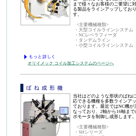
まで
様々なお客様のご要望に
る製品をラインアップしてお
す。
<主要機械種類>
・大型コイルラインシステム
・NCレベラフィーダ
・タンデムライン
・小型コイルラインシステム
オリイメック コイル加工システムのページへ
当社はどのような形状のばね
応できる機種を多数ラ
インア
ております。最近
ではNC機が
なってお
り、2軸から16軸ま
ボ
モータを制御し成形します
<主要機械種類>
・SHシリーズ