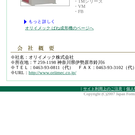
・TMシリーズ
・VM
・FB
オリイメック ばね成形機のページへ
◆
社名：オリイメック株式会社
◆
所在地：〒
259-1198
神奈川県伊勢原市鈴川6
◆
ＴＥＬ：0463-93-0811（代） ＦＡＸ：0463-93-3102（代
◆
URL：
http://www.oriimec.co.jp/
｜
サイト利用上のご注意
｜
個人
Copyright (C)2007 Japan Formi