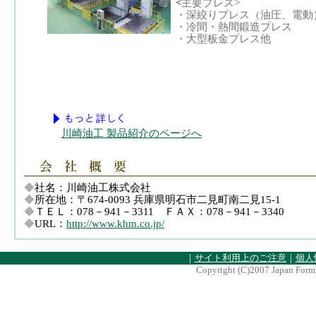
<
主要プレス>
・深絞りプレス（油圧、電動
・冷間・熱間鍛造プレス
・大型板金プレス他
川崎油工 製品紹介のページへ
◆
社名：川崎油工株式会社
◆
所在地：〒
674-0093 兵庫県明石市二見町南二見15-1
◆
ＴＥＬ：
078－941－3311
ＦＡＸ：
078－941－3340
◆
URL：
http://www.khm.co.jp/
｜
サイト利用上のご注意
｜
個人
Copyright (C)2007 Japan Formi