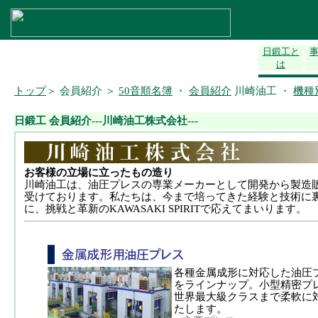
日鍛工と
は
トップ
＞ 会員紹介 ＞
50音順名簿
・
会員紹介
川崎油工 ・
機種
日鍛工 会員紹介---
川崎油工
株式会社---
お客様の立場に立ったもの造り
川崎油工は、油圧プレスの専業メーカーとして開発から製造
受けております。私たちは、今まで培ってきた経験と技術に
に、挑戦と革新のKAWASAKI SPIRITで応えてまいります。
各種金属成形に対応した油圧
をラインナップ。小型精密プ
世界最大級クラスまで柔軟に
たします。